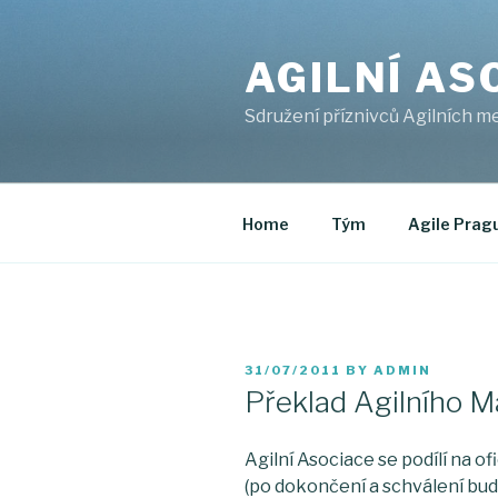
Skip
to
AGILNÍ AS
content
Sdružení příznivců Agilních m
Home
Tým
Agile Prag
POSTED
31/07/2011
BY
ADMIN
ON
Překlad Agilního M
Agilní Asociace se podílí na o
(po dokončení a schválení bu