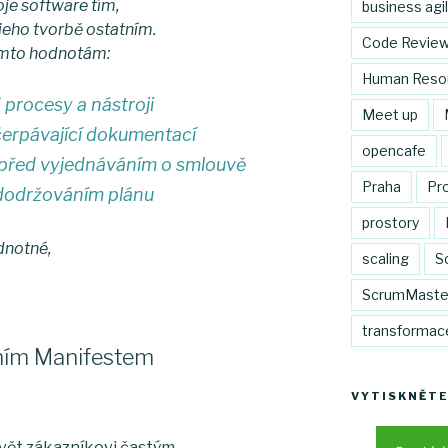
je software tím,
business agil
jeho tvorbě ostatním.
Code Revie
těmto hodnotám:
Human Reso
 procesy a nástroji
Meet up
čerpávající dokumentací
opencafe
před vyjednáváním o smlouvě
Praha
Pr
dodržováním plánu
prostory
dnotné,
scaling
S
ScrumMaste
transformac
ilním Manifestem
VYTISKNĚTE
hovět zákazníkovi častým