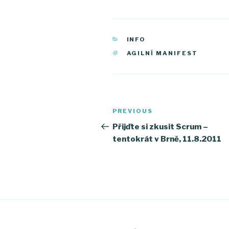
CATEGORIES
INFO
TAGS
AGILNÍ MANIFEST
Post
PREVIOUS
Previous
navigation
Post
Přijďte si zkusit Scrum –
tentokrát v Brně, 11.8.2011