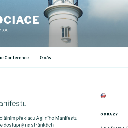
OCIACE
etod.
ue Conference
O nás
anifestu
ODKAZY
ficiálním překladu Agilního Manifestu
de dostupný na stránkách