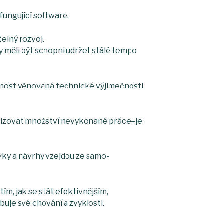
ungující software.
telný rozvoj.
 by měli být schopni udržet stálé tempo
ornost věnovaná technické výjimečnosti
izovat množství nevykonané práce–je
vky a návrhy vzejdou ze samo-
tím, jak se stát efektivnějším,
buje své chování a zvyklosti.