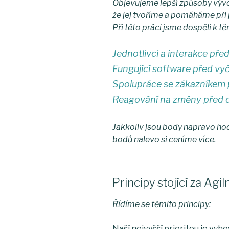
Objevujeme lepší způsoby vývo
že jej tvoříme a pomáháme při 
Při této práci jsme dospěli k 
Jednotlivci a interakce před
Fungující software před vy
Spolupráce se zákazníkem 
Reagování na změny před 
Jakkoliv jsou body napravo ho
bodů nalevo si ceníme více.
Principy stojící za Ag
Řídíme se těmito principy:
Naší nejvyšší prioritou je vy