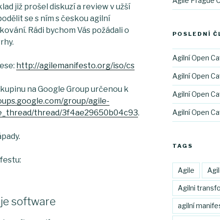
Agile Prague 
klad již prošel diskuzí a review v užší
podělit se s ním s českou agilní
kování. Rádi bychom Vás požádali o
POSLEDNÍ Č
rhy.
Agilní Open Ca
rese:
http://agilemanifesto.org/iso/cs
Agilní Open Ca
 skupinu na Google Group určenou k
Agilní Open Ca
roups.google.com/group/agile-
Agilní Open Ca
se_thread/thread/3f4ae29650b04c93
.
pady.
TAGS
festu:
Agile
Agi
Agilni trans
je software
agilní manife