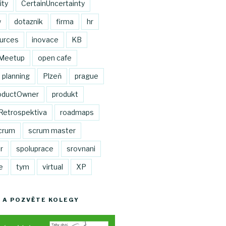
ity
CertainUncertainty
w
dotaznik
firma
hr
urces
inovace
KB
Meetup
open cafe
planning
Plzeň
prague
oductOwner
produkt
Retrospektiva
roadmaps
crum
scrum master
r
spoluprace
srovnani
e
tym
virtual
XP
 A POZVĚTE KOLEGY