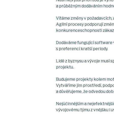
a průběžným dodáváním hodn
Vítáme změny v požadavcích, a 
Agilní procesy podporují změn
konkurenceschopnosti zákaz
Dodáváme fungující software v
s preferencí kratší periody.
Lidé z byznysu a vývoje musí 
projektu.
Budujeme projekty kolem moti
Vytváříme jim prostředí, podp
a důvěřujeme, že odvedou dobr
Nejúčinnějším a nejefektnějš
vývojovému týmu z vnějšku i u