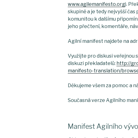
www.agilemanifesto.org
). Pře
skupině a je tedy nejvyšší čas 
komunitou k dalšímu připomín
jeho přečtení, komentáře, náv
Agilní manifest najdete na ad
Využijte pro diskusi veřejnou
diskuzi překladatelů:
http://g
manifesto-translation/brow
Děkujeme všem za pomoc a ná
Současná verze Agilního mani
Manifest Agilního vývo