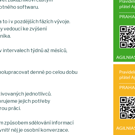
otného softwaru.
to i v pozdějších fázích vývoje.
y vedoucí ke zvýšení
níka.
 intervalech týdnů až měsíců,
spolupracovat denně po celou dobu
vovaných jednotlivců.
orujeme jejich potřeby
ou práci.
ím způsobem sdělování informací
vnitř něj je osobní konverzace.