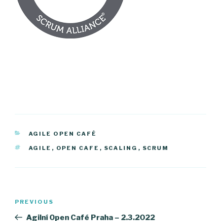
CATEGORIES
AGILE OPEN CAFÉ
TAGS
AGILE
,
OPEN CAFE
,
SCALING
,
SCRUM
Post
PREVIOUS
Previous
navigation
Post
Agilní Open Café Praha – 2.3.2022