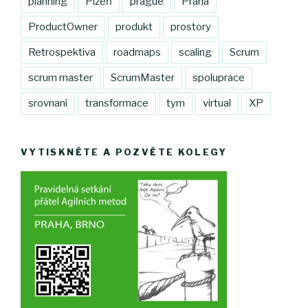
planning
Plzeň
prague
Praha
ProductOwner
produkt
prostory
Retrospektiva
roadmaps
scaling
Scrum
scrum master
ScrumMaster
spoluprace
srovnani
transformace
tym
virtual
XP
VYTISKNĚTE A POZVĚTE KOLEGY