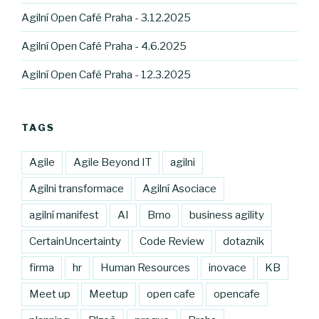
Agilní Open Café Praha - 3.12.2025
Agilní Open Café Praha - 4.6.2025
Agilní Open Café Praha - 12.3.2025
TAGS
Agile
Agile Beyond IT
agilni
Agilni transformace
Agilní Asociace
agilní manifest
AI
Brno
business agility
CertainUncertainty
Code Review
dotaznik
firma
hr
Human Resources
inovace
KB
Meet up
Meetup
open cafe
opencafe