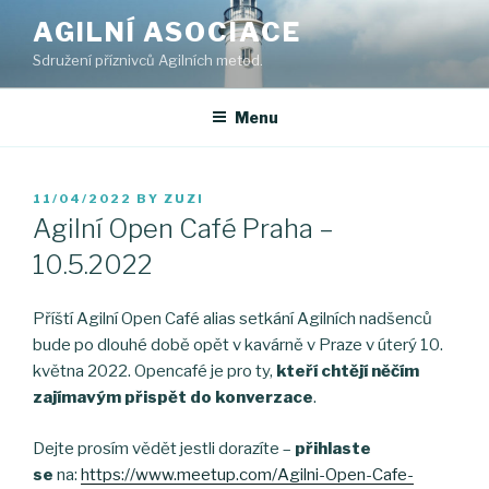
Skip
AGILNÍ ASOCIACE
to
Sdružení příznivců Agilních metod.
content
Menu
POSTED
11/04/2022
BY
ZUZI
ON
Agilní Open Café Praha –
10.5.2022
Příští Agilní Open Café alias setkání Agilních nadšenců
bude po dlouhé době opět v kavárně v Praze v úterý 10.
května 2022. Opencafé je pro ty,
kteří chtějí něčím
zajímavým přispět do konverzace
.
Dejte prosím vědět jestli dorazíte –
přihlaste
se
na:
https://www.meetup.com/Agilni-Open-Cafe-