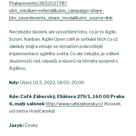
Praha/events/285202778?
utm_medium=referral&utm_campaign=share-
btn_savedevents_share_modal&utm_source=link
Nečekejte školení, ani vysvětlení toho, co je to Agile,
Scrum, Kanban. Agilní Open café je setkání těch co už
základy znají a věnuje se tématům pokročilejší
implementace agilního světa. Co ale čekejte, je sdílení
zkušeností, rad, nápadů a názorů na témata spojená s
Agilitou.
Kdy:
Úterý 10.5. 2022, 18:00-20:00
Kde:
Café Záhorský, Eliášova 279/1, 160 00 Praha
6, malý salónek
http://www.cafezahorsky.cz
(Kousek
od metra Hradčanská)
Jazyk:
Česky