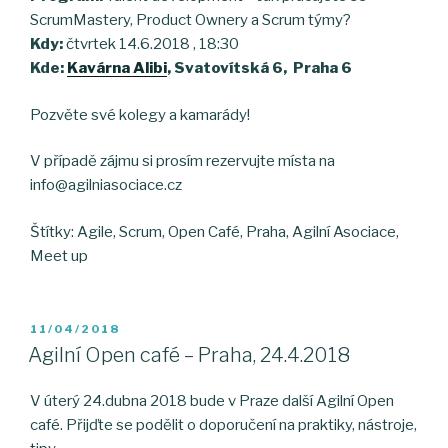
ScrumMastery, Product Ownery a Scrum týmy?
Kdy:
čtvrtek 14.6.2018 , 18:30
Kde:
Kavárna Alibi
, Svatovítská 6, Praha 6
Pozvěte své kolegy a kamarády!
V případě zájmu si prosím rezervujte místa na
info@agilniasociace.cz
Štítky: Agile, Scrum, Open Café, Praha, Agilní Asociace,
Meet up
POSTED
11/04/2018
ON
Agilní Open café – Praha, 24.4.2018
V úterý 24.dubna 2018 bude v Praze další Agilní Open
café. Přijďte se podělit o doporučení na praktiky, nástroje,