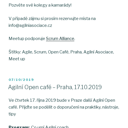
Pozvěte své kolegy a kamarády!
V případě zájmu si prosím rezervujte místa na
info@agilniasociace.cz
Meetup podporuje
Scrum Alliance
.
Štítky: Agile, Scrum, Open Café, Praha, Agilní Asociace,
Meet up
POSTED
07/10/2019
ON
Agilní Open café – Praha, 17.10.2019
Ve čtvrtek 17. října 2019 bude v Praze další Agilní Open
café. Přijďte se podělit o doporučení na praktiky, nástroje,
tipy
Program:
Co umí Agilní coach.