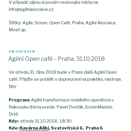
V případě zájmu si prosím rezervujte místa na
info@agilniasociace.cz
Štítky: Agile, Scrum, Open Café, Praha, Agilní Asociace,
Meet up
POSTED
18/09/2018
ON
Agilní Open café – Praha, 31.10.2018
Ve středu 31. října 2018 bude v Praze další Agilní Open
café. Přijďte se podělit o doporučení na praktiky, nástroje,
tipy
Program:
Agilní transformace mobilního operátora v
Rakousku (téma uvede: Pavel Dvořák, ScrumMaster,
Drei)
Kdy:
středa 31.10.2018 , 18:30
Kde:
Kavárna Alibi
, Svatovítská 6, Praha 6