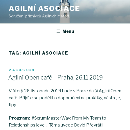
Skip
AGILNÍ ASOCIACE
to
Sdružení příznivců Agilních metod.
content
Menu
TAG: AGILNÍ ASOCIACE
POSTED
23/10/2019
ON
Agilní Open café – Praha, 26.11.2019
V úterý 26. listopadu 2019 bude v Praze další Agilní Open
café. Přijďte se podělit o doporučení na praktiky, nástroje,
tipy
Program:
#ScrumMasterWay: From My Team to
Relationships level . Téma uvede David Převrátil