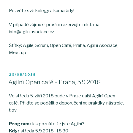
Pozvěte své kolegy a kamarády!
V případě zájmu si prosím rezervujte místa na
info@agilniasociace.cz
Štítky: Agile, Scrum, Open Café, Praha, Agilní Asociace,
Meet up
POSTED
29/08/2018
ON
Agilní Open café – Praha, 5.9.2018
Ve středu 5. září 2018 bude v Praze další Agilní Open
café. Přijďte se podělit o doporučení na praktiky, nástroje,
tipy
Program:
Jak poznáte že jste Agilní?
Kdy:
středa 5.9.2018 , 18:30