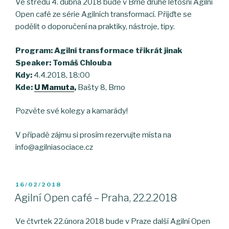
Ve středu 4. dubna 2018 bude v Brně druhé letošní Agilní
Open café ze série Agilních transformací. Přijďte se
podělit o doporučení na praktiky, nástroje, tipy.
Program:
Agilní transformace třikrát jinak
Speaker: Tomáš Chlouba
Kdy:
4.4.2018, 18:00
Kde:
U Mamuta
,
Bašty 8, Brno
Pozvěte své kolegy a kamarády!
V případě zájmu si prosím rezervujte místa na
info@agilniasociace.cz
POSTED
16/02/2018
ON
Agilní Open café – Praha, 22.2.2018
Ve čtvrtek 22.února 2018 bude v Praze další Agilní Open