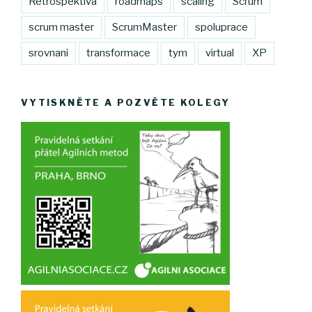
Retrospektiva
roadmaps
scaling
Scrum
scrum master
ScrumMaster
spoluprace
srovnani
transformace
tym
virtual
XP
VYTISKNĚTE A POZVĚTE KOLEGY