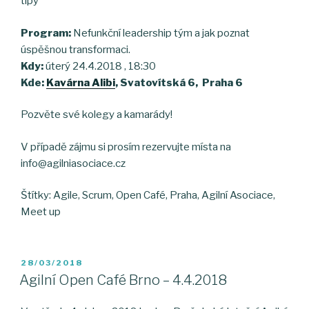
tipy
Program:
Nefunkční leadership tým a jak poznat
úspěšnou transformaci.
Kdy:
úterý 24.4.2018 , 18:30
Kde:
Kavárna Alibi
, Svatovítská 6, Praha 6
Pozvěte své kolegy a kamarády!
V případě zájmu si prosím rezervujte místa na
info@agilniasociace.cz
Štítky: Agile, Scrum, Open Café, Praha, Agilní Asociace,
Meet up
POSTED
28/03/2018
ON
Agilní Open Café Brno – 4.4.2018