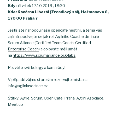
Kdy:
čtvrtek 17.10.2019 , 18:30
Kde:
Kavárna Liberál
(Zrcadlový sál), Heřmanova 6,
170 00 Praha 7
Jestli jste náhodou naše opencafe nestihli, a téma vás
zajímá, podívejte se jak roli Agilního Coache definuje
Scrum Alliance (
Certified Team Coach
,
Certified
Enterprise Coach
) a co byste měli umět
na
https://www.scrumalliance.org/labs
.
Pozvěte své kolegy a kamarády!
V případě zájmu si prosím rezervujte místa na
info@agilniasociace.cz
Štítky: Agile, Scrum, Open Café, Praha, Agilní Asociace,
Meet up