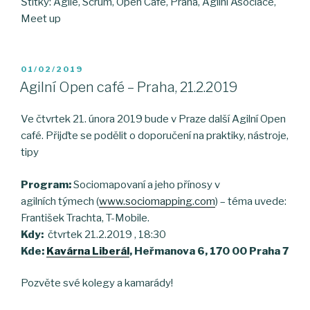
Štítky: Agile, Scrum, Open Café, Praha, Agilní Asociace,
Meet up
POSTED
01/02/2019
ON
Agilní Open café – Praha, 21.2.2019
Ve čtvrtek 21. února 2019 bude v Praze další Agilní Open
café. Přijďte se podělit o doporučení na praktiky, nástroje,
tipy
Program:
Sociomapovaní a jeho přínosy v
agilních týmech (
www.sociomapping.com
) – téma uvede:
František Trachta, T-Mobile.
Kdy:
čtvrtek 21.2.2019 , 18:30
Kde:
Kavárna Liberál
, Heřmanova 6, 170 00 Praha 7
Pozvěte své kolegy a kamarády!