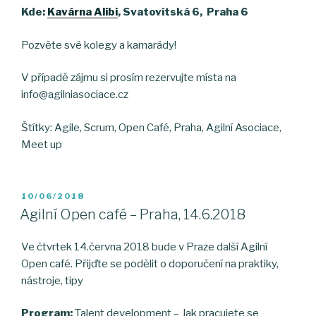
Kde:
Kavárna Alibi
, Svatovítská 6, Praha 6
Pozvěte své kolegy a kamarády!
V případě zájmu si prosím rezervujte místa na
info@agilniasociace.cz
Štítky: Agile, Scrum, Open Café, Praha, Agilní Asociace,
Meet up
POSTED
10/06/2018
ON
Agilní Open café – Praha, 14.6.2018
Ve čtvrtek 14.června 2018 bude v Praze další Agilní
Open café. Přijďte se podělit o doporučení na praktiky,
nástroje, tipy
Program:
Talent development – Jak pracujete se