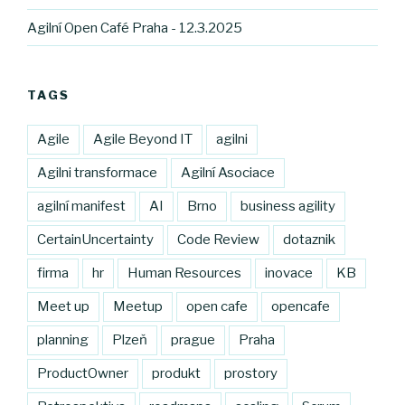
Agilní Open Café Praha - 12.3.2025
TAGS
Agile
Agile Beyond IT
agilni
Agilni transformace
Agilní Asociace
agilní manifest
AI
Brno
business agility
CertainUncertainty
Code Review
dotaznik
firma
hr
Human Resources
inovace
KB
Meet up
Meetup
open cafe
opencafe
planning
Plzeň
prague
Praha
ProductOwner
produkt
prostory