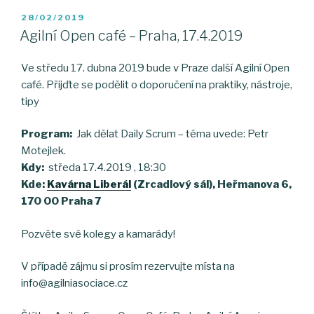
POSTED
28/02/2019
ON
Agilní Open café – Praha, 17.4.2019
Ve středu 17. dubna 2019 bude v Praze další Agilní Open
café. Přijďte se podělit o doporučení na praktiky, nástroje,
tipy
Program:
Jak dělat Daily Scrum – téma uvede: Petr
Motejlek.
Kdy:
středa 17.4.2019 , 18:30
Kde:
Kavárna Liberál
(Zrcadlový sál), Heřmanova 6,
170 00 Praha 7
Pozvěte své kolegy a kamarády!
V případě zájmu si prosím rezervujte místa na
info@agilniasociace.cz