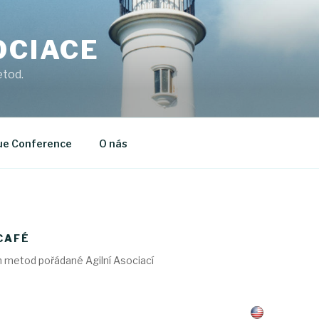
OCIACE
etod.
ue Conference
O nás
CAFÉ
ch metod pořádané Agilní Asociací