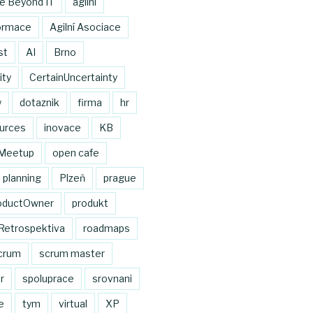
le Beyond IT
agilni
formace
Agilní Asociace
st
AI
Brno
ity
CertainUncertainty
w
dotaznik
firma
hr
urces
inovace
KB
Meetup
open cafe
planning
Plzeň
prague
oductOwner
produkt
Retrospektiva
roadmaps
crum
scrum master
r
spoluprace
srovnani
e
tym
virtual
XP