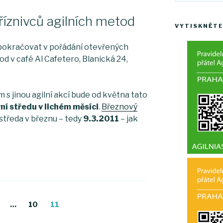
říznivců agilních metod
VYTISKNĚTE
 pokračovat v pořádání otevřených
od v café Al Cafetero, Blanická 24,
s jinou agilní akcí bude od května tato
ní středu v lichém měsíci
.
Březnový
středa v březnu – tedy
9.3.2011
– jak
age
…
Page
10
Page
11