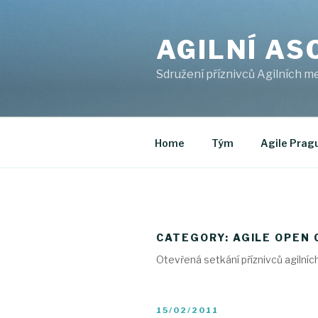
Skip
to
AGILNÍ AS
content
Sdružení příznivců Agilních m
Home
Tým
Agile Prag
CATEGORY: AGILE OPEN 
Otevřená setkání příznivců agilní
POSTED
15/02/2011