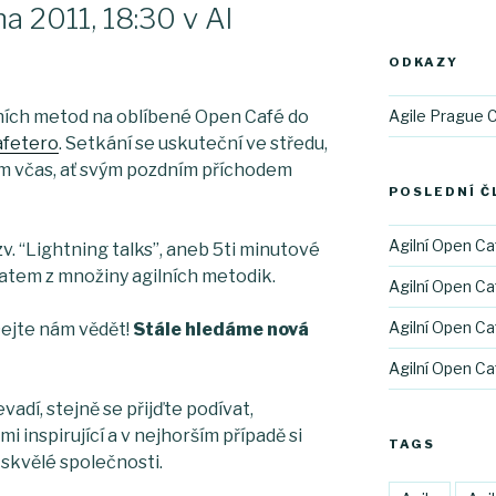
a 2011, 18:30 v Al
ODKAZY
Agile Prague 
ních metod na oblíbené Open Café do
afetero
. Setkání se uskuteční ve středu,
sím včas, ať svým pozdním příchodem
POSLEDNÍ Č
Agilní Open Ca
zv. “Lightning talks”, aneb 5ti minutové
atem z množiny agilních metodik.
Agilní Open Ca
Agilní Open Ca
 Dejte nám vědět!
Stále hledáme nová
Agilní Open Ca
dí, stejně se přijďte podívat,
i inspirující a v nejhorším případě si
TAGS
skvělé společnosti.