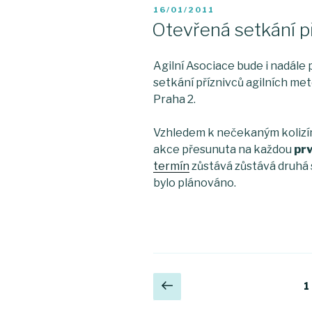
POSTED
16/01/2011
ON
Otevřená setkání p
Agilní Asociace bude i nadále
setkání příznivců agilních met
Praha 2.
Vzhledem k nečekaným kolizím 
akce přesunuta na každou
prv
termín
zůstává zůstává druhá 
bylo plánováno.
Posts
Previous
P
1
page
navigation