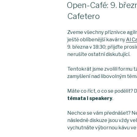
ON
Open-Café: 9. březn
Cafetero
Zveme všechny příznivce agil
ještě oblíbenější kavárny
Al C
9. března v 18:30; přijďte pro
nerušíte ostatní diskutující.
Tentokrát jsme zvolili formu t
zamyšlení nad libovolným tém
Máte co říct, o co se podělit?
témata i speakery
.
Nechce se vám přednášet? Neva
následné diskuze jsou vždy velm
vychutnáte výbornou kávu ve 