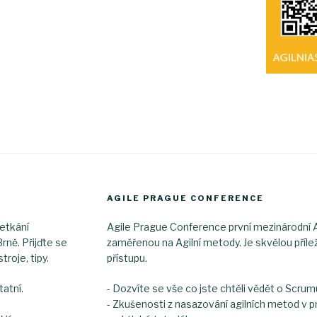
AGILE PRAGUE CONFERENCE
setkání
Agile Prague Conference první mezinárodní Ag
rně. Přijďte se
zaměřenou na Agilní metody. Je skvělou příleži
troje, tipy.
přístupu.
tatní.
- Dozvíte se vše co jste chtěli vědět o Scrum
- Zkušenosti z nasazování agilních metod v p