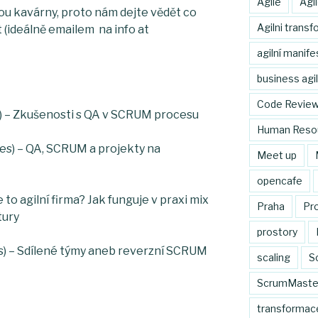
Agile
Agi
ou kavárny, proto nám dejte vědět co
Agilni trans
t (ideálně emailem na info at
agilní manife
business agil
Code Revie
) – Zkušenosti s QA v SCRUM procesu
Human Reso
es) – QA, SCRUM a projekty na
Meet up
opencafe
je to agilní firma? Jak funguje v praxi mix
Praha
Pr
tury
prostory
s) – Sdílené týmy aneb reverzní SCRUM
scaling
S
ScrumMaste
transformac